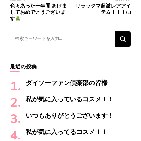
投
色々あった一年間 あけま
リラックマ超激レアアイ
稿
しておめでとうございま
テム！！！(2)
ナ
す
ビ
ゲ
なにかお探しですか ?
ー
シ
ョ
最近の投稿
ン
ダイソーファン倶楽部の皆様
私が気に入っているコスメ！！
いつもありがとうございます！
私が気に入ってるコスメ！！